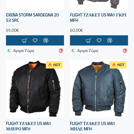
EXENA STORM SARDEGNA 20
FLIGHT ΤΖΑΚΕΤ US MA1 ΓΚΡΙ
S3 SRC
MFH
55,00€
60,00€
Αγορά Τώρα
Αγορά Τώρα
HOT
HOT
FLIGHT ΤΖΑΚΕΤ US MA1
FLIGHT ΤΖΑΚΕΤ US MA1
ΜΑΥΡΟ MFH
ΜΠΛΕ MFH