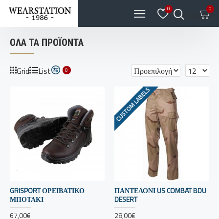
0
0
Search
ΟΛΑ ΤΑ ΠΡΟΪΌΝΤΑ
Grid
List
0
CUSTOM LABELS
GRISPORT ΟΡΕΙΒΑΤΙΚΟ
ΠΑΝΤΕΛΟΝΙ US COMBAT BDU
ΜΠΟΤΑΚΙ
DESERT
67,00€
28,00€