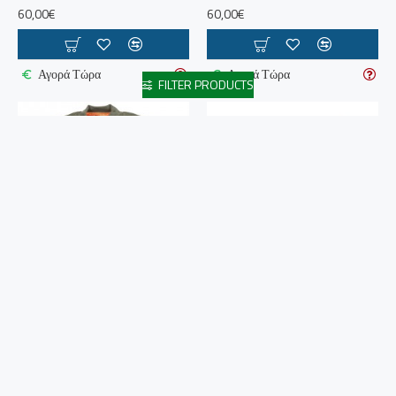
60,00€
60,00€
Αγορά Τώρα
Αγορά Τώρα
FILTER PRODUCTS
FLIGHT ΤΖΑΚΕΤ US MA1 ΧΑΚΙ
GRISPORT ΑΔΙΑΒΡΟΧΟ
MFH
ΟΡΕΙΒΑΤΙΚΟ ΠΑΠΟΥΤΣΙ
ΓΚΡΙ
60,00€
74,00€