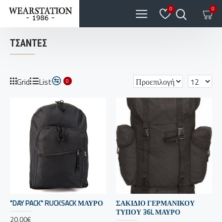
0
0
Search
ΤΣΆΝΤΕΣ
Grid
List
0
"DAY PACK" RUCKSACK ΜΑΥΡΟ
ΣΑΚΙΔΙΟ ΓΕΡΜΑΝΙΚΟΥ
ΤΥΠΟΥ 36L ΜΑΥΡΟ
20,00€