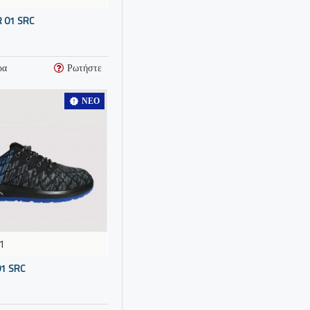
 01 SRC
ρα
Ρωτήστε
ΝΈΟ
1
1 SRC