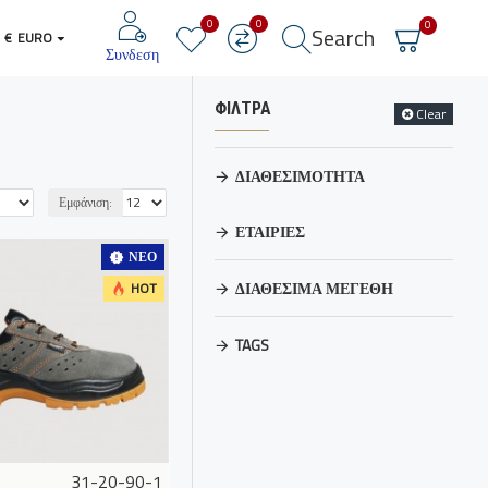
0
0
0
Search
€
EURO
Συνδεση
ΦΙΛΤΡΑ
Clear
ΔΙΑΘΕΣΙΜΌΤΗΤΑ
Εμφάνιση:
ΕΤΑΙΡΊΕΣ
ΝΈΟ
ΔΙΑΘΈΣΙΜΑ ΜΕΓΈΘΗ
HOT
TAGS
31-20-90-1